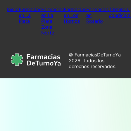
Inicio
Farmacias
Farmacias
Farmacias
Farmacias
Términos 
en La
en La
en Los
en
condicion
Plata
Plata
Hornos
Rosario
Zona
Norte
© FarmaciasDeTurnoYa
2026. Todos los
derechos reservados.