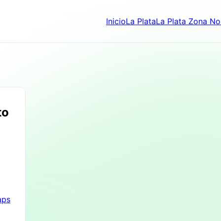
Inicio
La Plata
La Plata Zona No
to
aps