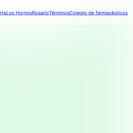
rte
Los Hornos
Rosario
Términos
Colegio de farmacéuticos