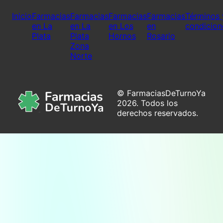
Inicio
Farmacias
Farmacias
Farmacias
Farmacias
Términos 
en La
en La
en Los
en
condicion
Plata
Plata
Hornos
Rosario
Zona
Norte
© FarmaciasDeTurnoYa
2026. Todos los
derechos reservados.