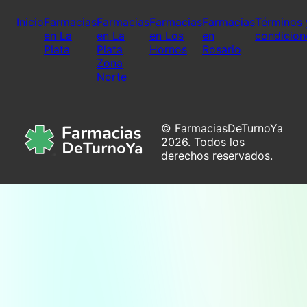
Inicio
Farmacias
Farmacias
Farmacias
Farmacias
Términos 
en La
en La
en Los
en
condicion
Plata
Plata
Hornos
Rosario
Zona
Norte
© FarmaciasDeTurnoYa
2026. Todos los
derechos reservados.