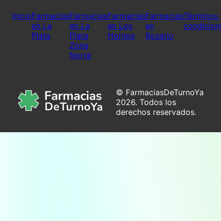
Inicio
Farmacias
Farmacias
Farmacias
Farmacias
Términos 
en La
en La
en Los
en
condicion
Plata
Plata
Hornos
Rosario
Zona
Norte
© FarmaciasDeTurnoYa
2026. Todos los
derechos reservados.