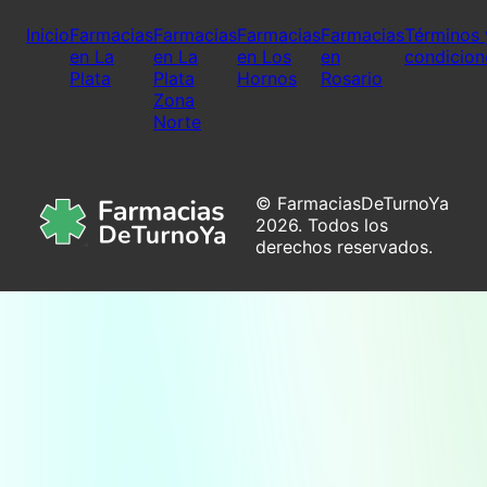
Inicio
Farmacias
Farmacias
Farmacias
Farmacias
Términos 
en La
en La
en Los
en
condicion
Plata
Plata
Hornos
Rosario
Zona
Norte
© FarmaciasDeTurnoYa
2026. Todos los
derechos reservados.