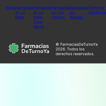
Inicio
Farmacias
Farmacias
Farmacias
Farmacias
Términos 
en La
en La
en Los
en
condicion
Plata
Plata
Hornos
Rosario
Zona
Norte
© FarmaciasDeTurnoYa
2026. Todos los
derechos reservados.