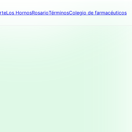
rte
Los Hornos
Rosario
Términos
Colegio de farmacéuticos