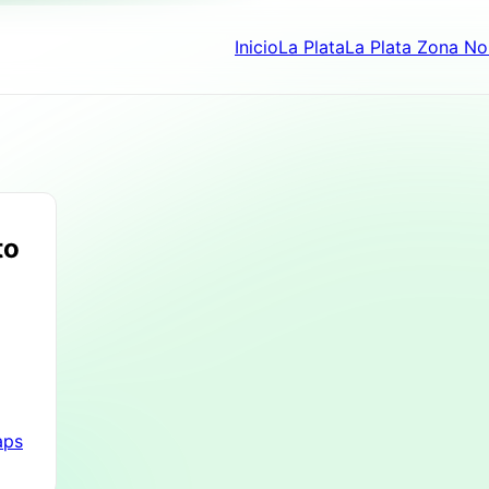
Inicio
La Plata
La Plata Zona No
to
aps