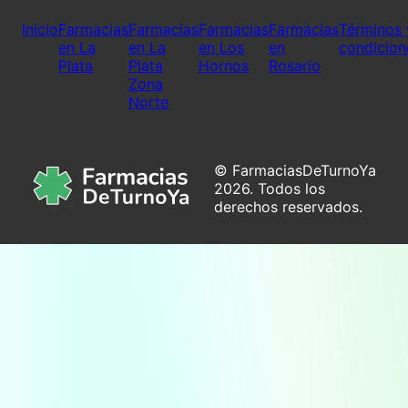
Inicio
Farmacias
Farmacias
Farmacias
Farmacias
Términos 
en La
en La
en Los
en
condicion
Plata
Plata
Hornos
Rosario
Zona
Norte
© FarmaciasDeTurnoYa
2026. Todos los
derechos reservados.