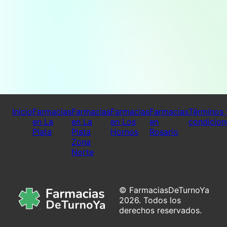
Inicio
Farmacias
Farmacias
Farmacias
Farmacias
Términos 
en La
en La
en Los
en
condicion
Plata
Plata
Hornos
Rosario
Zona
Norte
© FarmaciasDeTurnoYa
2026. Todos los
derechos reservados.