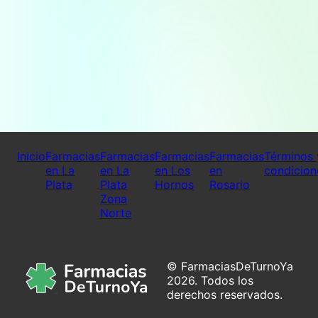
Inicio
Farmacias
Farmacias
Farmacias
Farmacias
Términos 
en La
en La
en Los
en
condicion
Plata
Plata
Hornos
Rosario
Zona
Norte
© FarmaciasDeTurnoYa
2026. Todos los
derechos reservados.