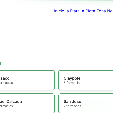
Inicio
La Plata
La Plata Zona No
rzaco
Claypole
armacias
5 farmacias
ael Calzada
San José
armacias
7 farmacias