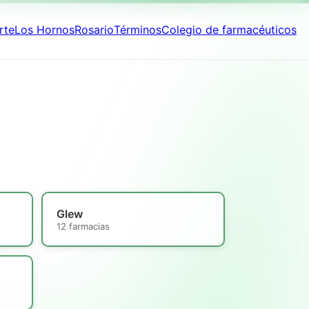
rte
Los Hornos
Rosario
Términos
Colegio de farmacéuticos
Glew
12 farmacias