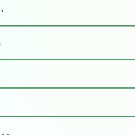
ires
s
s
 Aires