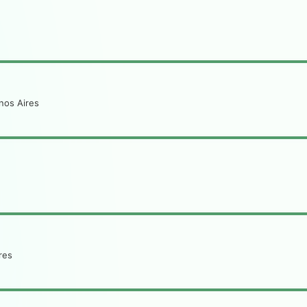
nos Aires
res