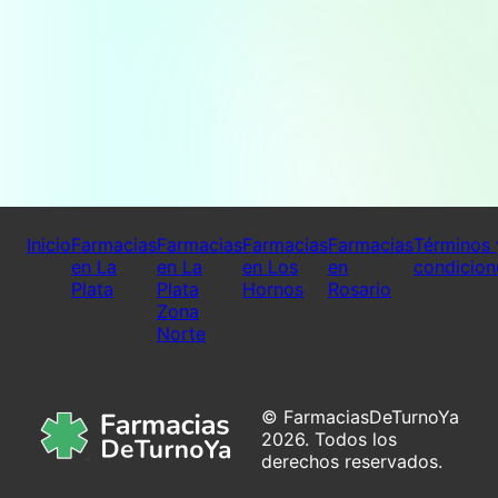
Inicio
Farmacias
Farmacias
Farmacias
Farmacias
Términos 
en La
en La
en Los
en
condicion
Plata
Plata
Hornos
Rosario
Zona
Norte
© FarmaciasDeTurnoYa
2026. Todos los
derechos reservados.