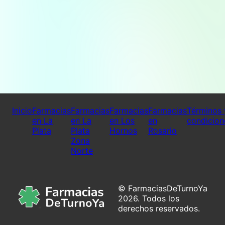
Inicio
Farmacias
Farmacias
Farmacias
Farmacias
Términos 
en La
en La
en Los
en
condicion
Plata
Plata
Hornos
Rosario
Zona
Norte
© FarmaciasDeTurnoYa
2026. Todos los
derechos reservados.