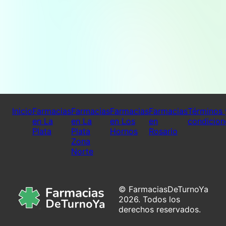
Inicio
Farmacias
Farmacias
Farmacias
Farmacias
Términos 
en La
en La
en Los
en
condicion
Plata
Plata
Hornos
Rosario
Zona
Norte
© FarmaciasDeTurnoYa
2026. Todos los
derechos reservados.