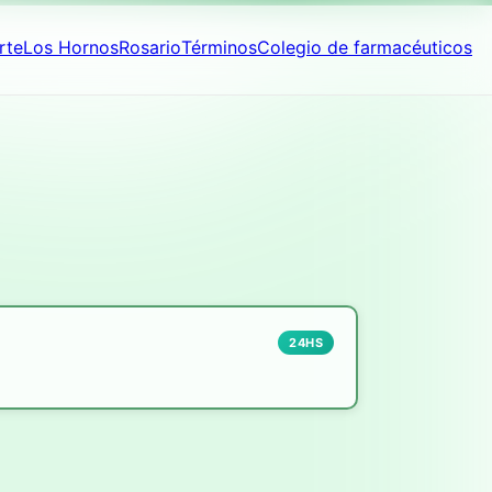
rte
Los Hornos
Rosario
Términos
Colegio de farmacéuticos
24HS