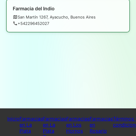
Farmacia del Indio
San Martín 1267, Ayacucho, Buenos Aires
+542296452027
Inicio
Farmacias
Farmacias
Farmacias
Farmacias
Términos 
en La
en La
en Los
en
condicion
Plata
Plata
Hornos
Rosario