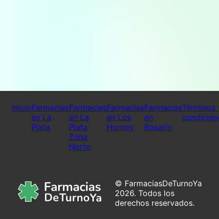
Inicio
Farmacias
Farmacias
Farmacias
Farmacias
Términos 
en La
en La
en Los
en
condicion
Plata
Plata
Hornos
Rosario
Zona
Norte
© FarmaciasDeTurnoYa
2026. Todos los
derechos reservados.