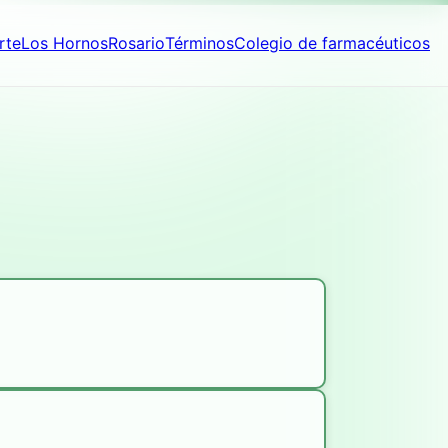
rte
Los Hornos
Rosario
Términos
Colegio de farmacéuticos