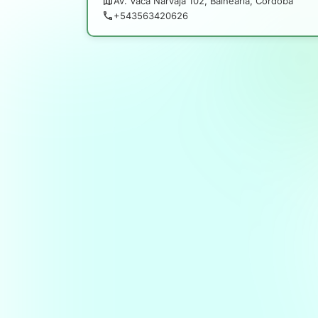
Av. Vaca Narvaja 102, Balnearia, Córdoba
+543563420626