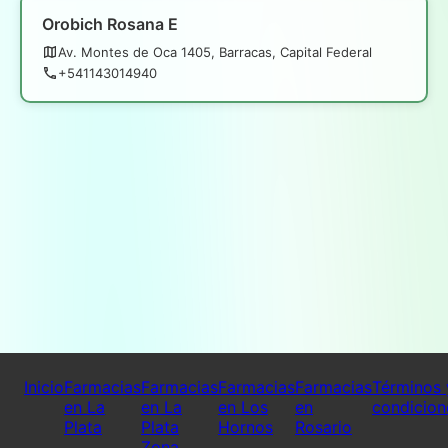
Orobich Rosana E
Av. Montes de Oca 1405, Barracas, Capital Federal
+541143014940
Inicio
Farmacias
Farmacias
Farmacias
Farmacias
Términos 
en La
en La
en Los
en
condicion
Plata
Plata
Hornos
Rosario
Zona