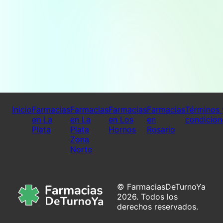
Inicio
Farmacias
Farmacias
Farmacias
Farmacias
Términos 
en La
en La
en Los
en
condicion
Plata
Plata
Hornos
Rosario
Zona
Norte
© FarmaciasDeTurnoYa
2026. Todos los
derechos reservados.