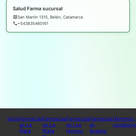
Salud Farma sucursal
San Martín 1315, Belén, Catamarca
+543835460161
Inicio
Farmacias
Farmacias
Farmacias
Farmacias
Términos 
en La
en La
en Los
en
condicion
Plata
Plata
Hornos
Rosario