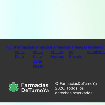
Inicio
Farmacias
Farmacias
Farmacias
Farmacias
Términos 
en La
en La
en Los
en
condicion
Plata
Plata
Hornos
Rosario
Zona
Norte
© FarmaciasDeTurnoYa
2026. Todos los
derechos reservados.