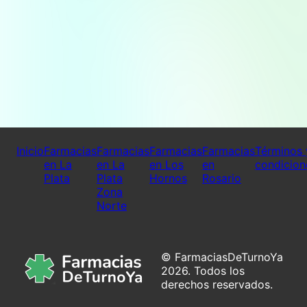
Inicio
Farmacias
Farmacias
Farmacias
Farmacias
Términos 
en La
en La
en Los
en
condicion
Plata
Plata
Hornos
Rosario
Zona
Norte
© FarmaciasDeTurnoYa
2026. Todos los
derechos reservados.