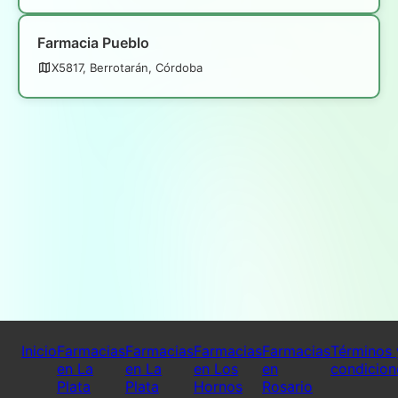
Farmacia Pueblo
X5817, Berrotarán, Córdoba
Inicio
Farmacias
Farmacias
Farmacias
Farmacias
Términos 
en La
en La
en Los
en
condicion
Plata
Plata
Hornos
Rosario