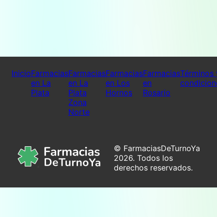
Inicio
Farmacias
Farmacias
Farmacias
Farmacias
Términos 
en La
en La
en Los
en
condicion
Plata
Plata
Hornos
Rosario
Zona
Norte
© FarmaciasDeTurnoYa
2026. Todos los
derechos reservados.