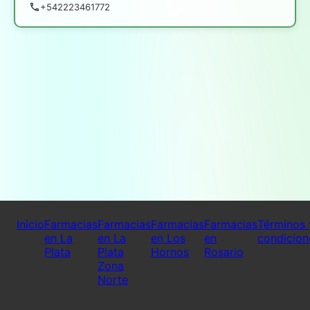
+542223461772
Inicio
Farmacias
Farmacias
Farmacias
Farmacias
Términos 
en La
en La
en Los
en
condicion
Plata
Plata
Hornos
Rosario
Zona
Norte