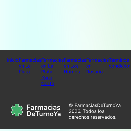
Inicio
Farmacias
Farmacias
Farmacias
Farmacias
Términos 
en La
en La
en Los
en
condicion
Plata
Plata
Hornos
Rosario
Zona
Norte
© FarmaciasDeTurnoYa
2026. Todos los
derechos reservados.