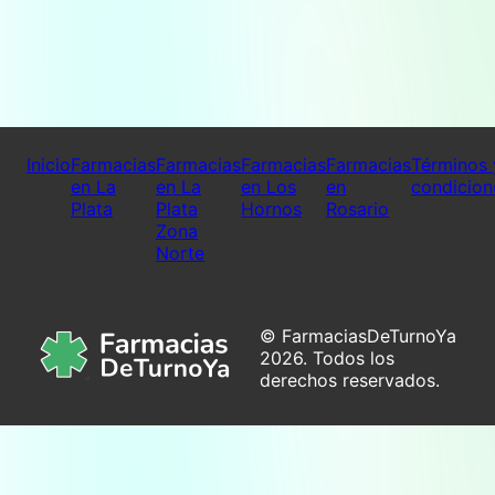
Inicio
Farmacias
Farmacias
Farmacias
Farmacias
Términos 
en La
en La
en Los
en
condicion
Plata
Plata
Hornos
Rosario
Zona
Norte
© FarmaciasDeTurnoYa
2026. Todos los
derechos reservados.