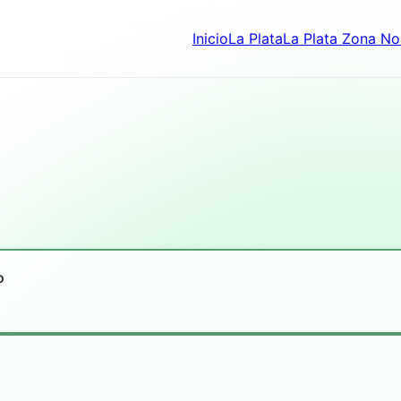
Inicio
La Plata
La Plata Zona No
o