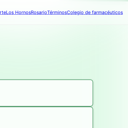
rte
Los Hornos
Rosario
Términos
Colegio de farmacéuticos