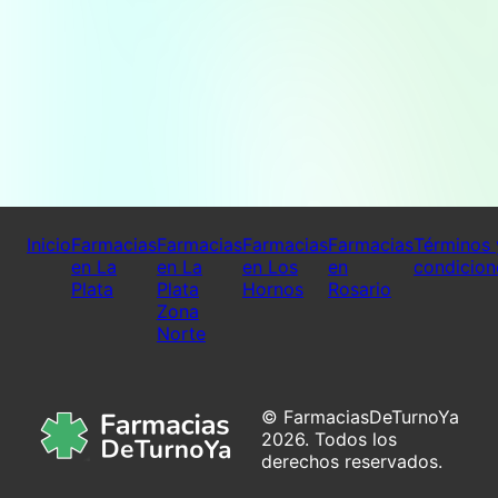
Inicio
Farmacias
Farmacias
Farmacias
Farmacias
Términos 
en La
en La
en Los
en
condicion
Plata
Plata
Hornos
Rosario
Zona
Norte
© FarmaciasDeTurnoYa
2026. Todos los
derechos reservados.