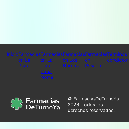
Inicio
Farmacias
Farmacias
Farmacias
Farmacias
Términos 
en La
en La
en Los
en
condicion
Plata
Plata
Hornos
Rosario
Zona
Norte
© FarmaciasDeTurnoYa
2026. Todos los
derechos reservados.