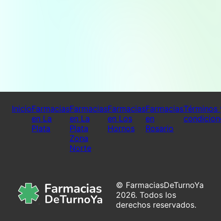
Inicio
Farmacias
Farmacias
Farmacias
Farmacias
Términos 
en La
en La
en Los
en
condicion
Plata
Plata
Hornos
Rosario
Zona
Norte
© FarmaciasDeTurnoYa
2026. Todos los
derechos reservados.