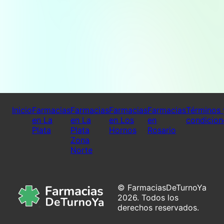
Inicio
Farmacias
Farmacias
Farmacias
Farmacias
Términos 
en La
en La
en Los
en
condicion
Plata
Plata
Hornos
Rosario
Zona
Norte
© FarmaciasDeTurnoYa
2026. Todos los
derechos reservados.