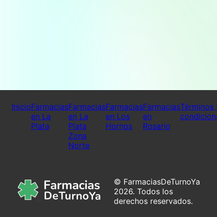
Inicio
Farmacias
Farmacias
Farmacias
Farmacias
Términos 
en La
en La
en Los
en
condicion
Plata
Plata
Hornos
Rosario
Zona
Norte
© FarmaciasDeTurnoYa
2026. Todos los
derechos reservados.