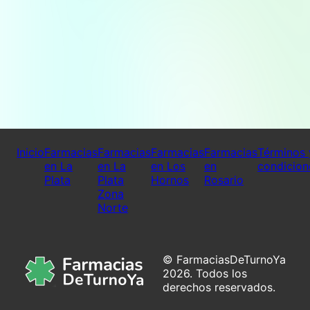
Inicio
Farmacias
Farmacias
Farmacias
Farmacias
Términos 
en La
en La
en Los
en
condicion
Plata
Plata
Hornos
Rosario
Zona
Norte
© FarmaciasDeTurnoYa
2026. Todos los
derechos reservados.