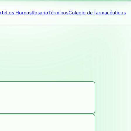
rte
Los Hornos
Rosario
Términos
Colegio de farmacéuticos