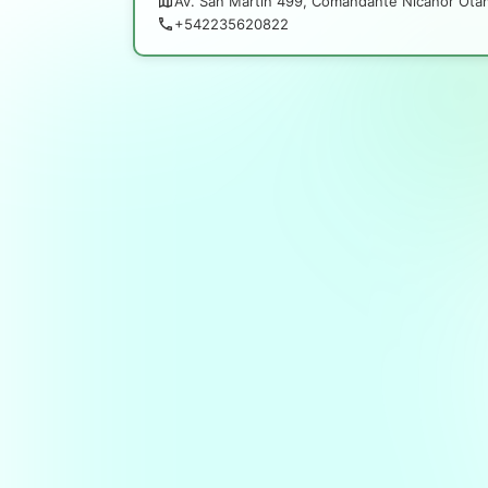
Av. San Martín 499, Comandante Nicanor Ota
+542235620822