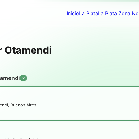
Inicio
La Plata
La Plata Zona No
r Otamendi
tamendi
2
endi, Buenos Aires