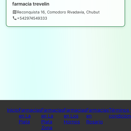
farmacia trevelin
Reconquista 16, Comodoro Rivadavia, Chubut
+542974549333
Inicio
Farmacias
Farmacias
Farmacias
Farmacias
Términos 
en La
en La
en Los
en
condicion
Plata
Plata
Hornos
Rosario
Zona