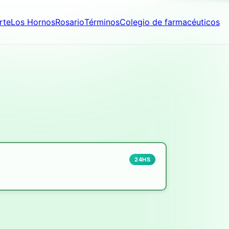
rte
Los Hornos
Rosario
Términos
Colegio de farmacéuticos
24HS