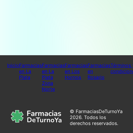
Inicio
Farmacias
Farmacias
Farmacias
Farmacias
Términos 
en La
en La
en Los
en
condicion
Plata
Plata
Hornos
Rosario
Zona
Norte
© FarmaciasDeTurnoYa
2026. Todos los
derechos reservados.