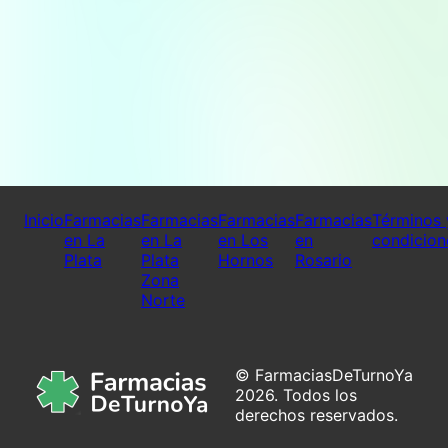
Inicio
Farmacias
Farmacias
Farmacias
Farmacias
Términos 
en La
en La
en Los
en
condicion
Plata
Plata
Hornos
Rosario
Zona
Norte
© FarmaciasDeTurnoYa
2026. Todos los
derechos reservados.