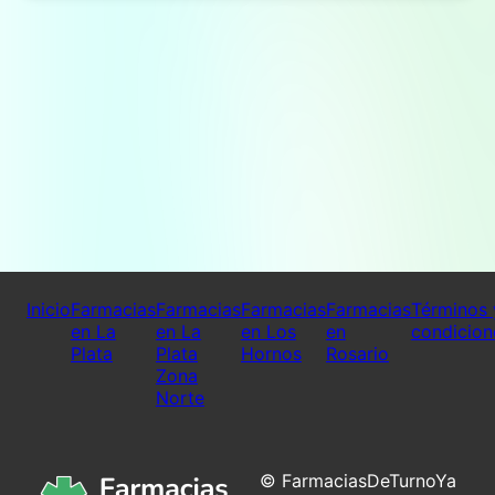
Inicio
Farmacias
Farmacias
Farmacias
Farmacias
Términos 
en La
en La
en Los
en
condicion
Plata
Plata
Hornos
Rosario
Zona
Norte
© FarmaciasDeTurnoYa