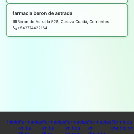
farmacia beron de astrada
Beron de Astrada 528, Curuzú Cuatiá, Corrientes
+543774422164
Inicio
Farmacias
Farmacias
Farmacias
Farmacias
Términos 
en La
en La
en Los
en
condicion
Plata
Plata
Hornos
Rosario