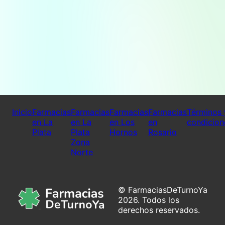
Inicio
Farmacias
Farmacias
Farmacias
Farmacias
Términos 
en La
en La
en Los
en
condicion
Plata
Plata
Hornos
Rosario
Zona
Norte
© FarmaciasDeTurnoYa
2026. Todos los
derechos reservados.