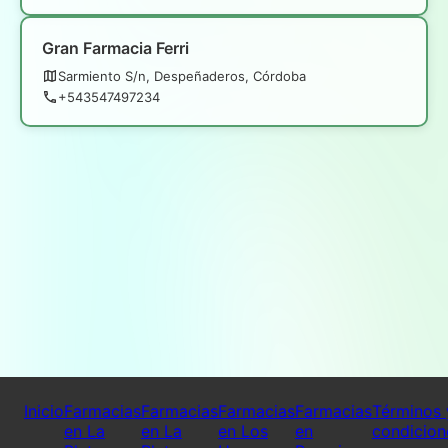
Gran Farmacia Ferri
Sarmiento S/n, Despeñaderos, Córdoba
+543547497234
Inicio
Farmacias
Farmacias
Farmacias
Farmacias
Términos 
en La
en La
en Los
en
condicion