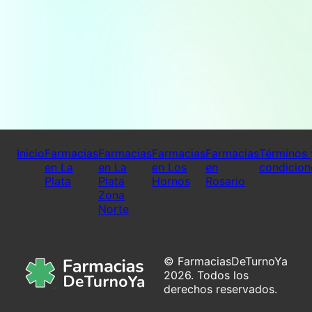
Inicio
Farmacias
Farmacias
Farmacias
Farmacias
Términos 
en La
en La
en Los
en
condicion
Plata
Plata
Hornos
Rosario
Zona
Norte
© FarmaciasDeTurnoYa
2026. Todos los
derechos reservados.