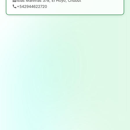
Islas Malvinas 378, El Hoyo, Chubut
+542944622720