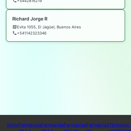
+5442816219
Richard Jorge R
Evita 1055, El Jagüel, Buenos Aires
+541142323346
Inicio
Farmacias
Farmacias
Farmacias
Farmacias
Términos 
en La
en La
en Los
en
condicion