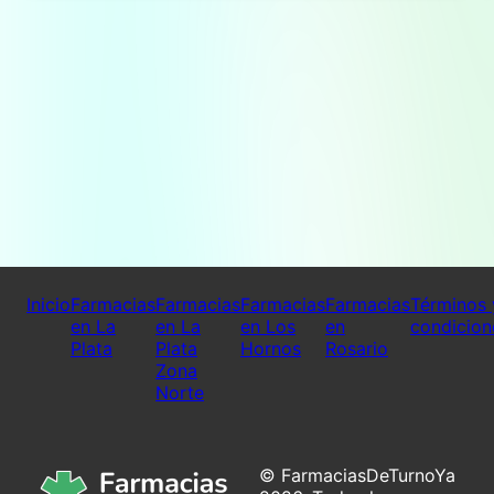
Inicio
Farmacias
Farmacias
Farmacias
Farmacias
Términos 
en La
en La
en Los
en
condicion
Plata
Plata
Hornos
Rosario
Zona
Norte
© FarmaciasDeTurnoYa