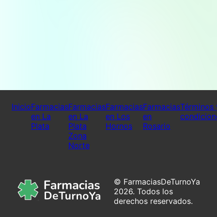
Inicio
Farmacias
Farmacias
Farmacias
Farmacias
Términos 
en La
en La
en Los
en
condicion
Plata
Plata
Hornos
Rosario
Zona
Norte
© FarmaciasDeTurnoYa
2026. Todos los
derechos reservados.