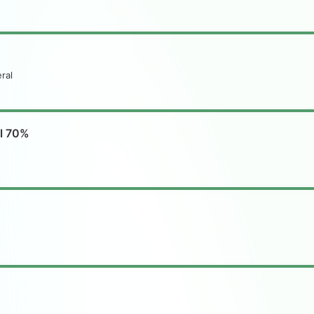
ral
al 70%