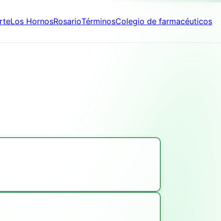
rte
Los Hornos
Rosario
Términos
Colegio de farmacéuticos